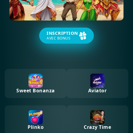
INSCRIPTION
AVEC BONUS
Sweet Bonanza
Aviator
Plinko
Crazy Time