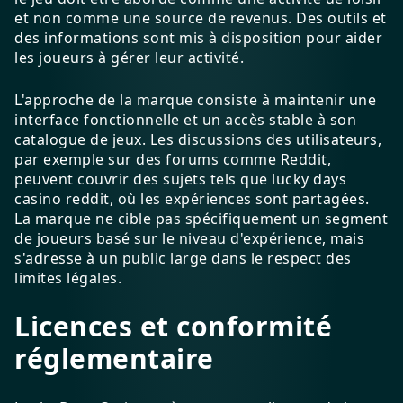
et non comme une source de revenus. Des outils et
des informations sont mis à disposition pour aider
les joueurs à gérer leur activité.
L'approche de la marque consiste à maintenir une
interface fonctionnelle et un accès stable à son
catalogue de jeux. Les discussions des utilisateurs,
par exemple sur des forums comme Reddit,
peuvent couvrir des sujets tels que lucky days
casino reddit, où les expériences sont partagées.
La marque ne cible pas spécifiquement un segment
de joueurs basé sur le niveau d'expérience, mais
s'adresse à un public large dans le respect des
limites légales.
Licences et conformité
réglementaire