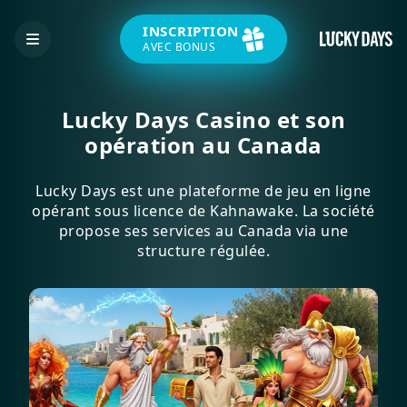
INSCRIPTION
AVEC BONUS
Lucky Days Casino et son
opération au Canada
Lucky Days est une plateforme de jeu en ligne
opérant sous licence de Kahnawake. La société
propose ses services au Canada via une
structure régulée.