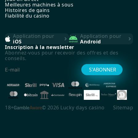
Meilleures machines à sous
Histoires de gains
Fiabilité du casino
Application pour
Application pour
iOS
Android
Inscription à la newsletter
Abonnez-vous pour recevoir des offres et des
conseils.
S'ABONNER
18+
©
2026
Lucky days casino
Sitemap