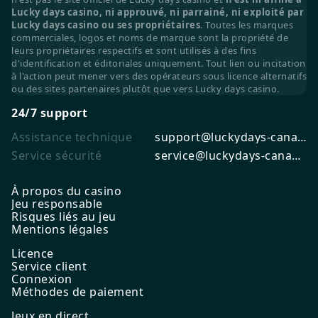
Lucky days casino, ni approuvé, ni parrainé, ni exploité par
Lucky days casino ou ses propriétaires
. Toutes les marques
commerciales, logos et noms de marque sont la propriété de
leurs propriétaires respectifs et sont utilisés à des fins
d'identification et éditoriales uniquement. Tout lien ou incitation
à l'action peut mener vers des opérateurs sous licence alternatifs
ou des sites partenaires plutôt que vers Lucky days casino.
24/7 support
Assistance technique
support@luckydays-canada.ca
Service sécurité
service@luckydays-canada.ca
À propos du casino
Jeu responsable
Risques liés au jeu
Mentions légales
Licence
Service client
Connexion
Méthodes de paiement
Jeux en direct