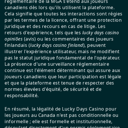
réglementaire de la MGA s'étend aux joueurs
canadiens dès lors qu'ils utilisent la plateforme.
Cela signifie que toutes les interactions sont régies
par les termes de la licence, offrant une protection
juridique et des recours en cas de litige. Les
retours d'expérience, tels que les
lucky days casino
opiniões
(avis) ou les commentaires des joueurs
finlandais (
lucky days casino finland
), peuvent
illustrer l'expérience utilisateur, mais ne modifient
pas le statut juridique fondamental de l'opérateur.
La présence d'une surveillance réglementaire
continue est l'élément déterminant qui assure aux
joueurs canadiens que leur participation est légale
et que la plateforme est tenue de respecter des
normes élevées d'équité, de sécurité et de
responsabilité.
En résumé, la légalité de Lucky Days Casino pour
les joueurs au Canada n'est pas conditionnelle ou
informelle ; elle est formelle et institutionnelle,
découlant directement d'un permis réglementaire