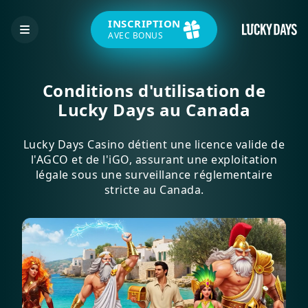
INSCRIPTION
AVEC BONUS
Conditions d'utilisation de
Lucky Days au Canada
Lucky Days Casino détient une licence valide de
l'AGCO et de l'iGO, assurant une exploitation
légale sous une surveillance réglementaire
stricte au Canada.