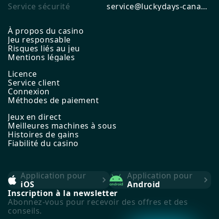
Service sécurité
service@luckydays-canada.ca
À propos du casino
Jeu responsable
Risques liés au jeu
Mentions légales
Licence
Service client
Connexion
Méthodes de paiement
Jeux en direct
Meilleures machines à sous
Histoires de gains
Fiabilité du casino
Application pour
Application pour
iOS
Android
Inscription à la newsletter
Abonnez-vous pour recevoir des offres et des
conseils.