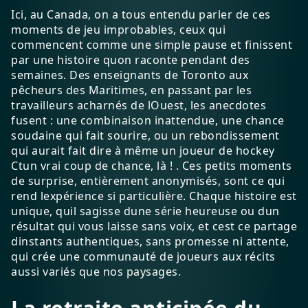
Ici, au Canada, on a tous entendu parler de ces
moments de jeu improbables, ceux qui
commencent comme une simple pause et finissent
par une histoire quon raconte pendant des
semaines. Des enseignants de Toronto aux
pêcheurs des Maritimes, en passant par les
travailleurs acharnés de lOuest, les anecdotes
fusent : une combinaison inattendue, une chance
soudaine qui fait sourire, ou un rebondissement
qui aurait fait dire à même un joueur de hockey
Ctun vrai coup de chance, là ! . Ces petits moments
de surprise, entièrement anonymisés, sont ce qui
rend lexpérience si particulière. Chaque histoire est
unique, quil sagisse dune série heureuse ou dun
résultat qui vous laisse sans voix, et cest ce partage
dinstants authentiques, sans promesse ni attente,
qui crée une communauté de joueurs aux récits
aussi variés que nos paysages.