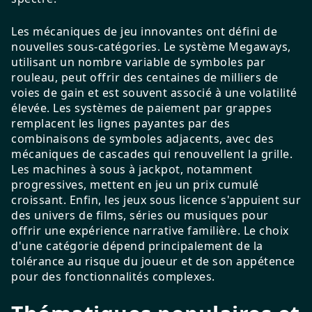
Les mécaniques de jeu innovantes ont défini de
nouvelles sous-catégories. Le système Megaways,
utilisant un nombre variable de symboles par
rouleau, peut offrir des centaines de milliers de
voies de gain et est souvent associé à une volatilité
élevée. Les systèmes de paiement par grappes
remplacent les lignes payantes par des
combinaisons de symboles adjacents, avec des
mécaniques de cascades qui renouvellent la grille.
Les machines à sous à jackpot, notamment
progressives, mettent en jeu un prix cumulé
croissant. Enfin, les jeux sous licence s'appuient sur
des univers de films, séries ou musiques pour
offrir une expérience narrative familière. Le choix
Bac Bo
Pilot
d'une catégorie dépend principalement de la
tolérance au risque du joueur et de son appétence
pour des fonctionnalités complexes.