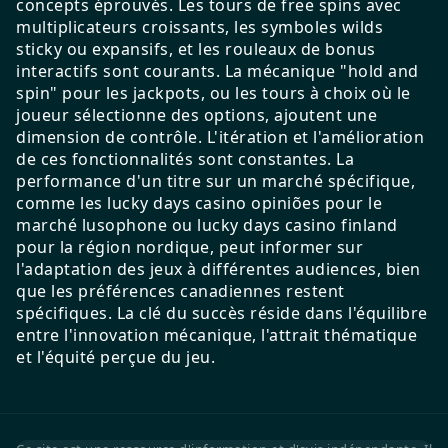
concepts éprouvés. Les tours de free spins avec
multiplicateurs croissants, les symboles wilds
sticky ou expansifs, et les rouleaux de bonus
interactifs sont courants. La mécanique "hold and
spin" pour les jackpots, ou les tours à choix où le
joueur sélectionne des options, ajoutent une
dimension de contrôle. L'itération et l'amélioration
de ces fonctionnalités sont constantes. La
Texas Holdem
Rocketman
performance d'un titre sur un marché spécifique,
comme les lucky days casino opiniões pour le
marché lusophone ou lucky days casino finland
pour la région nordique, peut informer sur
l'adaptation des jeux à différentes audiences, bien
que les préférences canadiennes restent
spécifiques. La clé du succès réside dans l'équilibre
entre l'innovation mécanique, l'attrait thématique
et l'équité perçue du jeu.