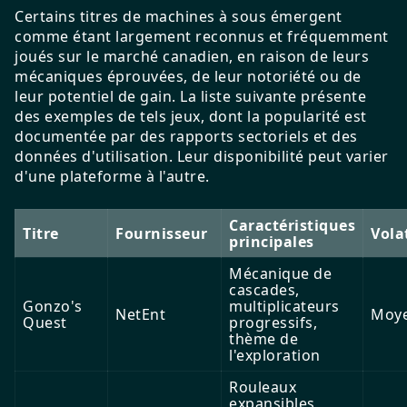
Certains titres de machines à sous émergent
comme étant largement reconnus et fréquemment
joués sur le marché canadien, en raison de leurs
mécaniques éprouvées, de leur notoriété ou de
leur potentiel de gain. La liste suivante présente
des exemples de tels jeux, dont la popularité est
documentée par des rapports sectoriels et des
données d'utilisation. Leur disponibilité peut varier
d'une plateforme à l'autre.
Caractéristiques
Titre
Fournisseur
Volat
principales
Super Color Game
Coin Miner
Mécanique de
cascades,
Gonzo's
multiplicateurs
NetEnt
Moy
Quest
progressifs,
thème de
l'exploration
Rouleaux
expansibles,