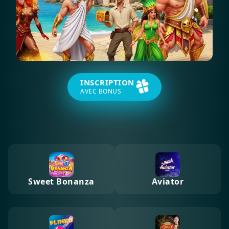
INSCRIPTION
AVEC BONUS
Sweet Bonanza
Aviator