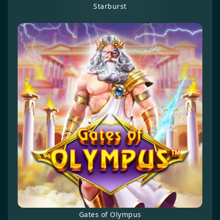
Starburst
Gates of Olympus