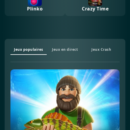
Plinko
Crazy Time
Jeux populaires
Jeux en direct
Jeux Crash