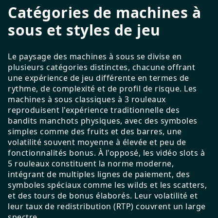
Catégories de machines à
sous et styles de jeu
Le paysage des machines à sous se divise en
plusieurs catégories distinctes, chacune offrant
une expérience de jeu différente en termes de
rythme, de complexité et de profil de risque. Les
machines à sous classiques à 3 rouleaux
reproduisent l'expérience traditionnelle des
bandits manchots physiques, avec des symboles
simples comme des fruits et des barres, une
volatilité souvent moyenne à élevée et peu de
fonctionnalités bonus. À l'opposé, les vidéo slots à
5 rouleaux constituent la norme moderne,
intégrant de multiples lignes de paiement, des
Crazy Time
Aviator
symboles spéciaux comme les wilds et les scatters,
et des tours de bonus élaborés. Leur volatilité et
leur taux de redistribution (RTP) couvrent un large
spectre.