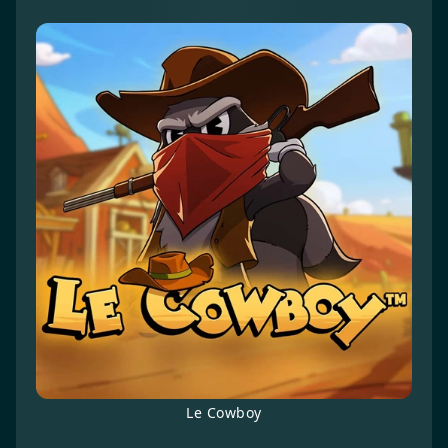
Le Cowboy