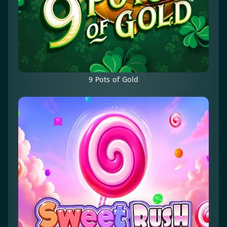
9 Pots of Gold