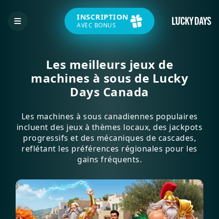
INSCRIPTION
AVEC BONUS
Les meilleurs jeux de
machines à sous de Lucky
Days Canada
Les machines à sous canadiennes populaires
incluent des jeux à thèmes locaux, des jackpots
progressifs et des mécaniques de cascades,
reflétant les préférences régionales pour les
gains fréquents.