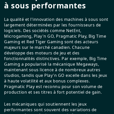
à sous performantes
La qualité et l'innovation des machines à sous sont
largement déterminées par les fournisseurs de
logiciels. Des sociétés comme NetEnt,
Microgaming, Play'n GO, Pragmatic Play, Big Time
Gaming et Red Tiger Gaming sont des acteurs
majeurs sur le marché canadien. Chacune
Rocket Dice
Crazy Balls
développe des moteurs de jeu et des
fonctionnalités distinctives. Par exemple, Big Time
Gaming a popularisé la mécanique Megaways,
maintenant sous licence à de nombreux autres
studios, tandis que Play'n GO excelle dans les jeux
à haute volatilité et aux bonus complexes.
Pragmatic Play est reconnu pour son volume de
production et ses titres à fort potentiel de gain.
Les mécaniques qui soutiennent les jeux
performantes sont souvent des variations de