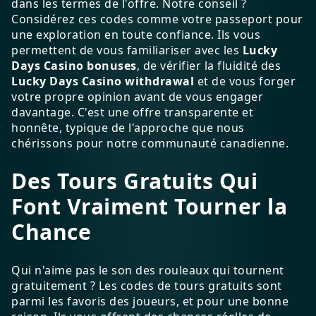
dans les termes de l'offre. Notre conseil ?
Considérez ces codes comme votre passeport pour
une exploration en toute confiance. Ils vous
permettent de vous familiariser avec les
Lucky
Days Casino bonuses
, de vérifier la fluidité des
Lucky Days Casino withdrawal
et de vous forger
votre propre opinion avant de vous engager
davantage. C'est une offre transparente et
honnête, typique de l'approche que nous
chérissons pour notre communauté canadienne.
Des Tours Gratuits Qui
Font Vraiment Tourner la
Chance
Qui n'aime pas le son des rouleaux qui tournent
gratuitement ? Les codes de tours gratuits sont
parmi les favoris des joueurs, et pour une bonne