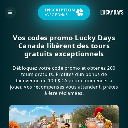
INSCRIPTION
AVEC BONUS
Vos codes promo Lucky Days
Canada libèrent des tours
gratuits exceptionnels
Débloquez votre code promo et obtenez 200
tours gratuits. Profitez dun bonus de
bienvenue de 100 $ CA pour commencer à
jouer. Vos récompenses vous attendent, prêtes
à être réclamées.