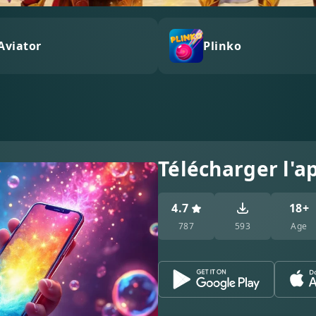
Aviator
Plinko
Télécharger l'a
4.7
18+
787
593
Age