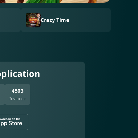
Crazy Time
pplication
4503
Instance