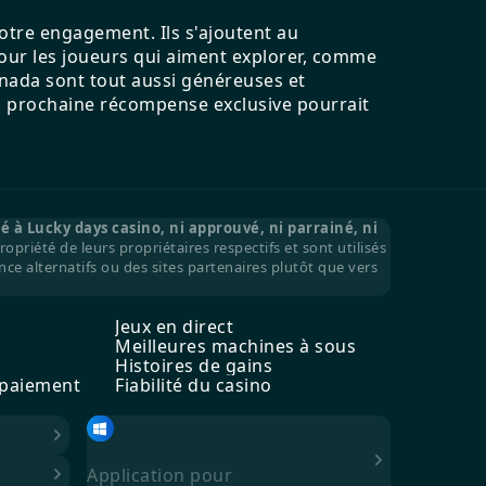
votre engagement. Ils s'ajoutent au
our les joueurs qui aiment explorer, comme
anada sont tout aussi généreuses et
la prochaine récompense exclusive pourrait
lié à Lucky days casino, ni approuvé, ni parrainé, ni
riété de leurs propriétaires respectifs et sont utilisés
nce alternatifs ou des sites partenaires plutôt que vers
Jeux en direct
Meilleures machines à sous
Histoires de gains
paiement
Fiabilité du casino
Application pour