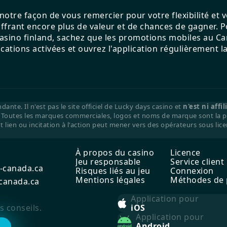
otre façon de vous remercier pour votre flexibilité et 
rant encore plus de valeur et de chances de gagner. P
 casino finland, sachez que les promotions mobiles au C
ations activées et ouvrez l'application régulièrement 
ante. Il n'est pas le site officiel de Lucky days casino et
n'est ni affi
. Toutes les marques commerciales, logos et noms de marque sont la prop
ut lien ou incitation à l'action peut mener vers des opérateurs sous lice
À propos du casino
Licence
Jeu responsable
Service client
-canada.ca
Risques liés au jeu
Connexion
Mentions légales
Méthodes de 
canada.ca
Application pour
s conseils.
iOS
Application pour
Android
R