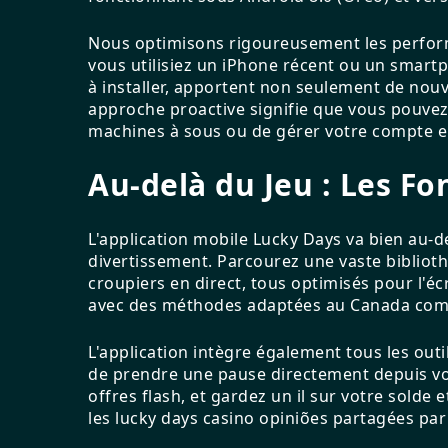
Nous optimisons rigoureusement les perform
vous utilisiez un iPhone récent ou un smart
à installer, apportent non seulement de nouve
approche proactive signifie que vous pouvez 
machines à sous ou de gérer votre compte e
Au-delà du Jeu : Les Fo
L'application mobile Lucky Days va bien au-d
divertissement. Parcourez une vaste biblioth
croupiers en direct, tous optimisés pour l'éc
avec des méthodes adaptées au Canada comme 
L'application intègre également tous les out
de prendre une pause directement depuis votr
offres flash, et gardez un il sur votre solde 
les lucky days casino opiniões partagées pa