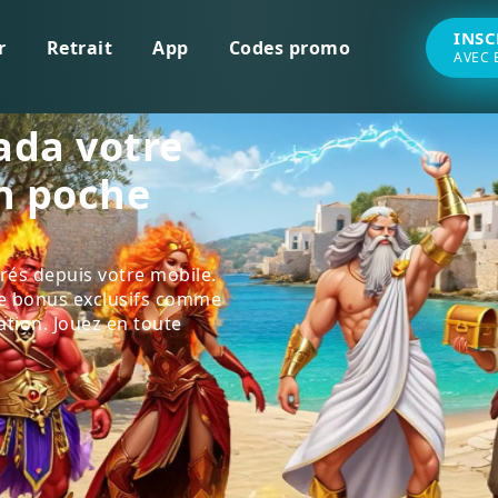
INSC
r
Retrait
App
Codes promo
AVEC 
ada votre
n poche
rés depuis votre mobile.
 de bonus exclusifs comme
ation. Jouez en toute